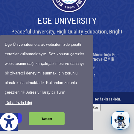
EGE UNIVERSITY
Peaceful University, High Quality Education, Bright
Future
Ege Üniversitesi olarak websitemizde çeşitli
çerezler kullanmaktayız. Söz konusu çerezler
Ege Üniversitesi Ege Meslek Yüksekokulu Müdürlüğü Ege
Üniversitesi Kampüsü No172/82 35100 Bornova-İZMİR
websitesinin sağlıklı çalışabilmesi ve daha iyi
Telephone: (0 232) 373 62 19
bir ziyaretçi deneyimi sunmak için zorunlu
E-Mail:
egemyo@mail.ege.edu.tr
olarak kullanılmaktadır. Kullanılan zorunlu
Map
-
Site Map
çerezler: 'IP Adresi', 'Tarayıcı Türü'
© Bilgi İşlem Daire Başkanlığı-2021-EGE ÜNiVERSiTESi Her hakkı saklıdır.
Daha fazla bilgi
Başka bir düğmeyle chatbot’u açmak için:
Aday Asistanına Sor
z Çeviri
Tamam